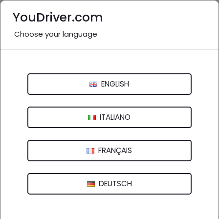
YouDriver.com
Choose your language
Nessuna recensione
A.J. Mobilita' S.R.L.
ENGLISH
Via Villa Rizzardi, 3 - 37024 Negrar (VR)
ITALIANO
FRANÇAIS
DEUTSCH