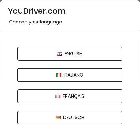
YouDriver.com
Choose your language
Nessuna recensione
Questa attività potrebbe essere inesistente o non
pertinente.
ENGLISH
Inviaci una segnalazione
ITALIANO
Alderucci Crav Auto Centro Alderucci
FRANÇAIS
Corso Milano, 227 - 37138 Verona (VR)
DEUTSCH