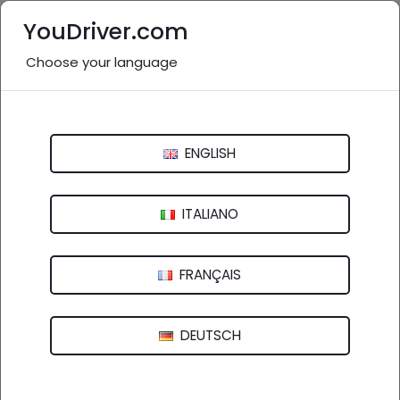
YouDriver.com
Choose your language
Nessuna recensione
Asso Service # - Cossu Pietro
ENGLISH
Via Leonardo Murialdo, 13 - 01100 Viterbo (VT)
ITALIANO
FRANÇAIS
DEUTSCH