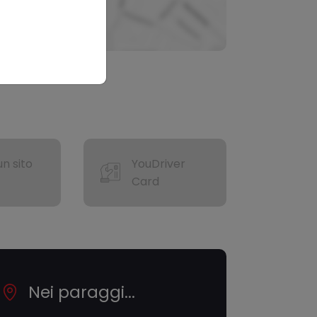
n sito
YouDriver
Card
Nei paraggi...