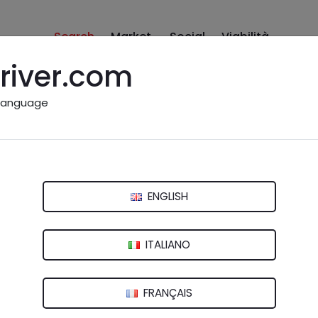
Search
Market
Social
Viabilità
river.com
language
 Car Car
3 - 02100 Rieti (RI)
ENGLISH
ITALIANO
FRANÇAIS