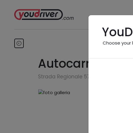
YouD
Choose your 
Autocarrozzeria
Strada Regionale 578 Salto Cicolana, 