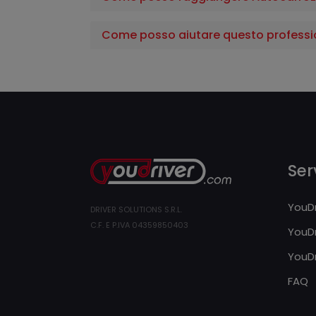
Come posso aiutare questo professi
Serv
YouDr
DRIVER SOLUTIONS S.R.L.
C.F. E P.IVA 04359850403
YouDr
YouDr
FAQ