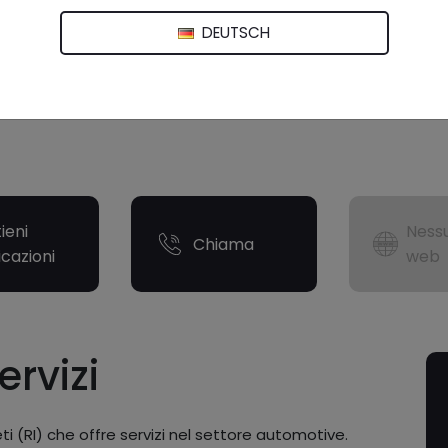
DEUTSCH
ieni
Nessu
Chiama
icazioni
web
ervizi
i (RI) che offre servizi nel settore automotive.