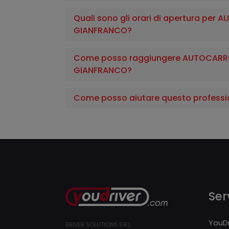
Quali sono gli orari di apertura per
GIANFRANCO?
Come posso raggiungere AUTOCARRO
GIANFRANCO?
Come posso aiutare questo professi
Serv
YouDr
DRIVER SOLUTIONS S.R.L.