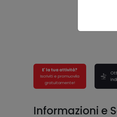
E' la tua attività?
Ott
Iscriviti e promuovila
ind
gratuitamente!
Informazioni e S