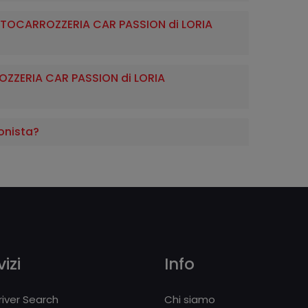
 AUTOCARROZZERIA CAR PASSION di LORIA
ZZERIA CAR PASSION di LORIA
onista?
izi
Info
iver Search
Chi siamo