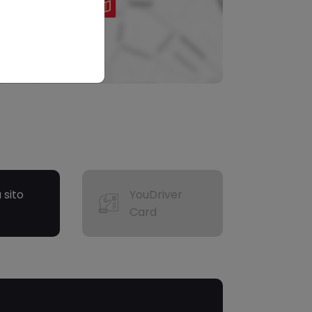
a sito
YouDriver
Card