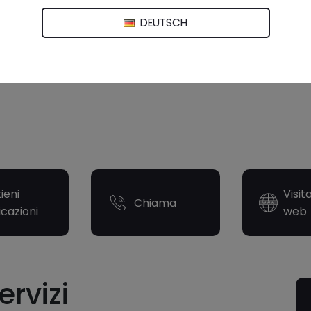
DEUTSCH
ieni
Visit
Chiama
icazioni
web
ervizi