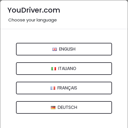
YouDriver.com
Choose your language
Nessuna recensione
Autofficina 2000
ENGLISH
Via Nazionale Ovest, 1 - 43044 Collecchio (PR)
ITALIANO
FRANÇAIS
DEUTSCH