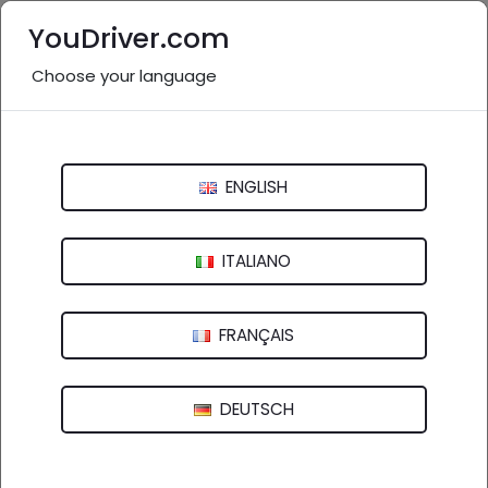
YouDriver.com
Choose your language
Nessuna recensione
AUTOFFICINA 2000 VIAREGGIO
ENGLISH
Via di Montramito, 78 - 55049 Viareggio (LU)
ITALIANO
FRANÇAIS
DEUTSCH