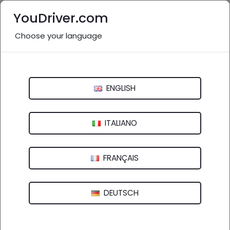
YouDriver.com
Choose your language
Nessuna recensione
Autofficina A.S.
ENGLISH
Via Romea, 152 - 48121 Ravenna (RA)
ITALIANO
FRANÇAIS
DEUTSCH