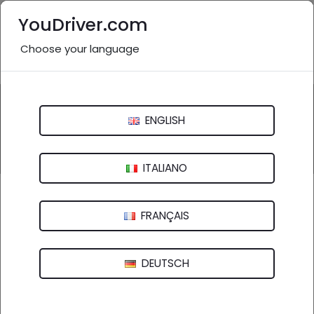
YouDriver.com
Choose your language
Nessuna recensione
Questa attività potrebbe essere inesistente o non
pertinente.
ENGLISH
Inviaci una segnalazione
ITALIANO
Autofficina Corradini Srl
FRANÇAIS
Via Abramo Lincoln, 1/B - 42124 Reggio Emilia (RE)
DEUTSCH