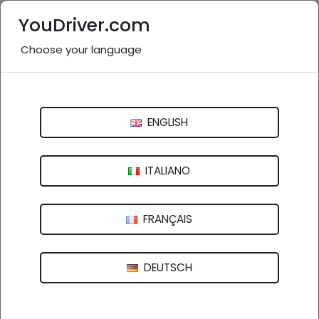
YouDriver.com
Choose your language
Nessuna recensione
Autofficina Falavigna
ENGLISH
Via Umberto Degola, 3 - 42124 Reggio nell'Emilia (RE)
ITALIANO
FRANÇAIS
DEUTSCH