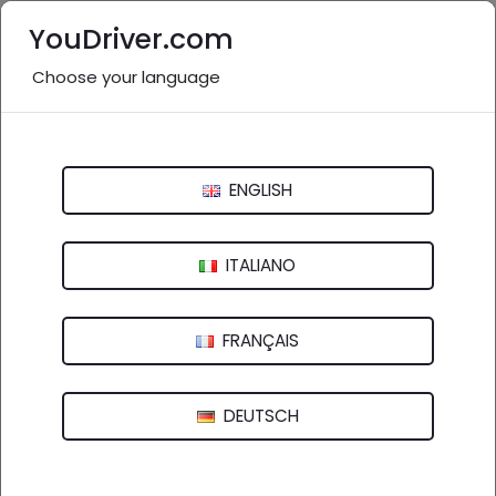
YouDriver.com
Choose your language
Nessuna recensione
Autofficina Full Power
ENGLISH
Via Sparavalle, 6 - 42035 Castelnovo Ne' Monti (RE)
ITALIANO
FRANÇAIS
DEUTSCH