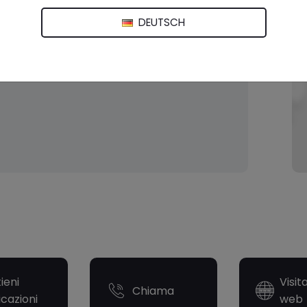
DEUTSCH
ieni
Visit
Chiama
icazioni
web