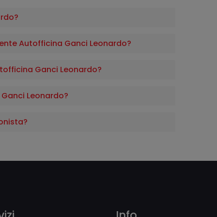
ardo?
nte Autofficina Ganci Leonardo?
Autofficina Ganci Leonardo?
 Ganci Leonardo?
onista?
izi
Info