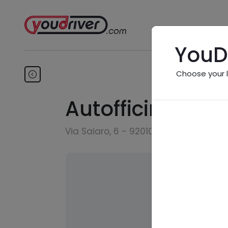
YouD
Choose your 
Autofficina Gan
Via Saiaro, 6 - 92010 Montevago (AG