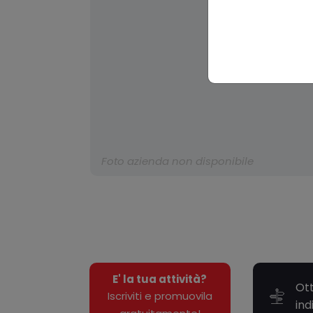
Foto azienda non disponibile
E' la tua attività?
Ott
Iscriviti e promuovila
ind