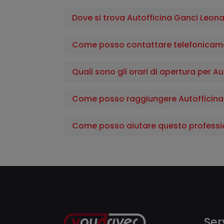
Dove si trova Autofficina Ganci Leon
Come posso contattare telefonicame
Quali sono gli orari di apertura per 
Come posso raggiungere Autofficina
Come posso aiutare questo professi
Serv