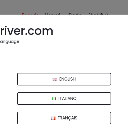
Search
Market
Social
Viabilità
river.com
language
ci Leonardo
)
ENGLISH
ITALIANO
FRANÇAIS