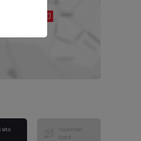
a sito
YouDriver
Card