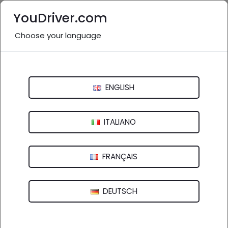
YouDriver.com
Choose your language
Nessuna recensione
AUTOFFICINA REGGIANA
ENGLISH
Via Fratelli Cervi, 75b - 42124 Reggio nell'Emilia (RE)
ITALIANO
FRANÇAIS
DEUTSCH