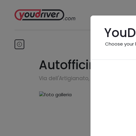
YouD
Choose your 
Autofficina San 
Via dell'Artigianato, 27 - 48022 Lugo 