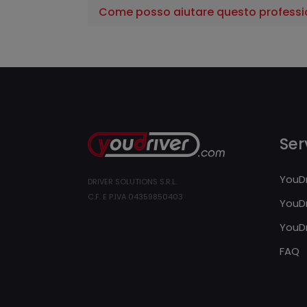
Come posso aiutare questo professi
Serv
YouDr
DRIVER SOLUTIONS S.R.L.
C.F. E P.IVA 04359850403
YouDr
YouDr
FAQ