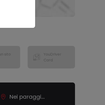
n sito
YouDriver
Card
Nei paraggi...