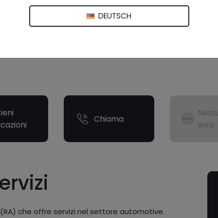
DEUTSCH
ieni
Nessu
Chiama
icazioni
web
ervizi
 (RA) che offre servizi nel settore automotive.