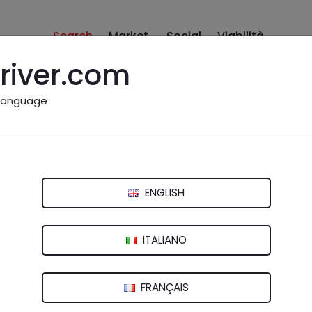
Search
Market
Social
Viabilità
river.com
language
Vitale
(RA)
ENGLISH
ITALIANO
FRANÇAIS