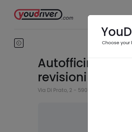
YouD
Choose your 
Autofficina Tron
revisioni
Via Di Prato, 2 - 59013 Montemurlo (