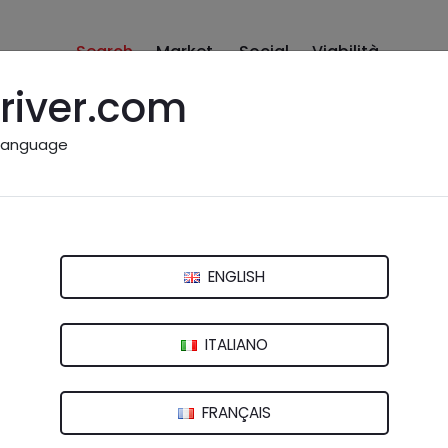
Search
Market
Social
Viabilità
river.com
language
ci, centro
ENGLISH
PO)
ITALIANO
FRANÇAIS