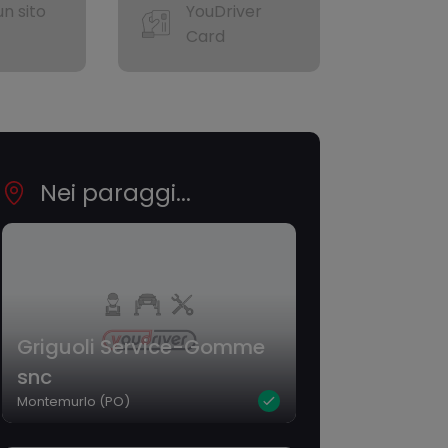
n sito
YouDriver
Card
Nei paraggi...
Griguoli Service-Gomme
snc
Montemurlo (PO)