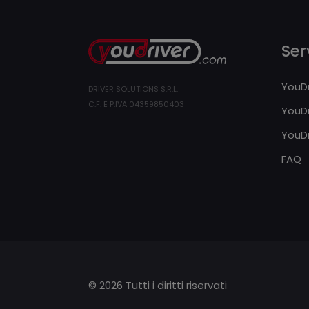
Serv
YouDr
DRIVER SOLUTIONS S.R.L.
C.F. E P.IVA 04359850403
YouDr
YouDr
FAQ
© 2026 Tutti i diritti riservati