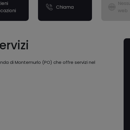
ieni
Nessu
Chiama
icazioni
web
ervizi
ienda di Montemurlo (PO) che offre servizi nel