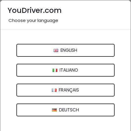
YouDriver.com
Choose your language
Nessuna recensione
Autofficina Zanetti Martino
ENGLISH
Frazione Reale, 4 - 13021 Alagna Valsesia (VC)
ITALIANO
FRANÇAIS
DEUTSCH