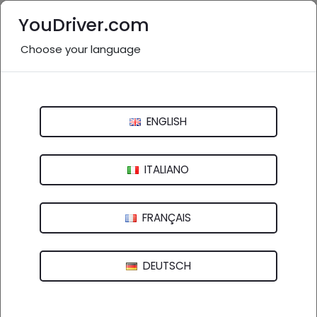
YouDriver.com
Choose your language
Nessuna recensione
BC AUTO SERVICE
ENGLISH
Möhringer Straße, 11 - Stuttgart, 70178 (Süd) - Germania
ITALIANO
FRANÇAIS
DEUTSCH