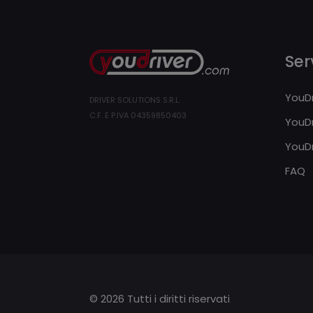
Serv
YouDr
DRIVER SOLUTIONS S.R.L.
C.F. E P.IVA 04359850403
YouDr
YouDr
FAQ
© 2026 Tutti i diritti riservati