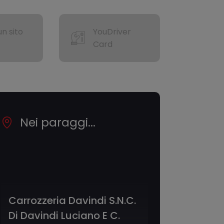
n sito
YouDriver
Card
Nei paraggi...
Carrozzeria Davindi S.N.C.
Di Davindi Luciano E C.