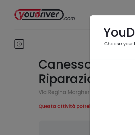
YouD
Choose your 
Canesso Armand
Riparazioni
Via Regina Margherita, 17 - 26822 Br
Questa attività potrebbe essere inesiste