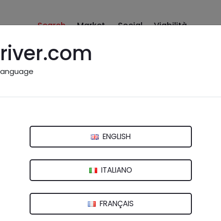
Search
Market
Social
Viabilità
river.com
language
o Officina
ENGLISH
embio (LO)
ITALIANO
nte o non pertinente.
Inviaci una segnalazione
FRANÇAIS