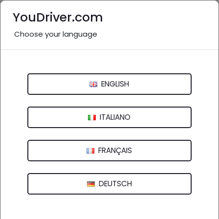
YouDriver.com
Choose your language
Nessuna recensione
Centro Revisioni MA.VA.CAR - Volta
ENGLISH
Mantovana
- 46049 Volta mantovana (MN)
ITALIANO
FRANÇAIS
DEUTSCH