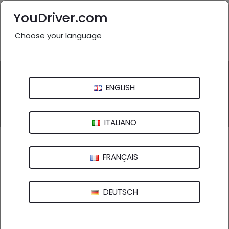
YouDriver.com
Choose your language
Nessuna recensione
Questa attività potrebbe essere inesistente o non
pertinente.
ENGLISH
Inviaci una segnalazione
ITALIANO
Chicchini S.N.C. Di Garnobbio Christian & C.
Elettrauto
FRANÇAIS
Via S. Paolo, 10 - 27100 Pavia (PV)
DEUTSCH