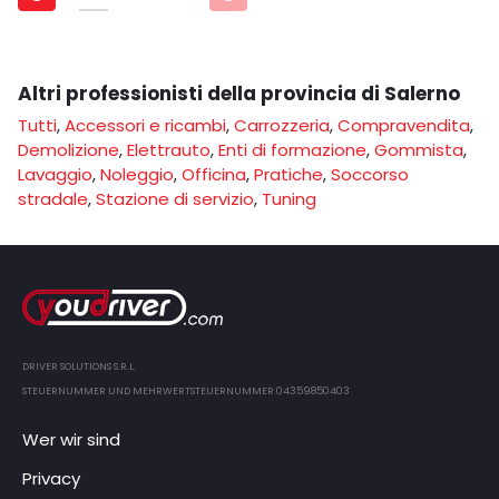
Altri professionisti della provincia di Salerno
Tutti
,
Accessori e ricambi
,
Carrozzeria
,
Compravendita
,
Demolizione
,
Elettrauto
,
Enti di formazione
,
Gommista
,
Lavaggio
,
Noleggio
,
Officina
,
Pratiche
,
Soccorso
stradale
,
Stazione di servizio
,
Tuning
DRIVER SOLUTIONS S.R.L.
STEUERNUMMER UND MEHRWERTSTEUERNUMMER 04359850403
Wer wir sind
Privacy