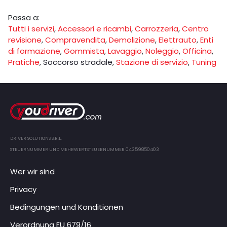
Passa a:
Tutti i servizi
,
Accessori e ricambi
,
Carrozzeria
,
Centro
revisione
,
Compravendita
,
Demolizione
,
Elettrauto
,
Enti
di formazione
,
Gommista
,
Lavaggio
,
Noleggio
,
Officina
,
Pratiche
,
Soccorso stradale
,
Stazione di servizio
,
Tuning
DRIVER SOLUTIONS S.R.L.
STEUERNUMMER UND MEHRWERTSTEUERNUMMER 04359850403
Wer wir sind
Privacy
Bedingungen und Konditionen
Verordnung EU 679/16