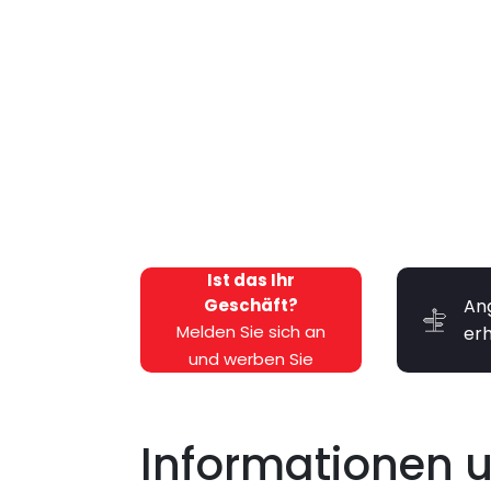
Ist das Ihr
Geschäft?
An
Melden Sie sich an
er
und werben Sie
kostenlos dafür!
Informationen 