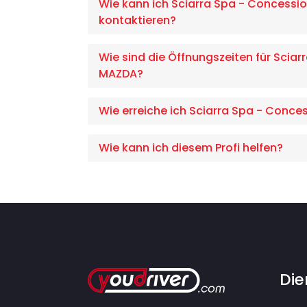
Wie kann ich Sciarra Spa - Concessio
kontaktieren?
Wie sind die Öffnungszeiten für Scia
MAZDA?
Wie erreiche ich Sciarra Spa - Conce
Wie kann ich diesem Profi helfen?
Die