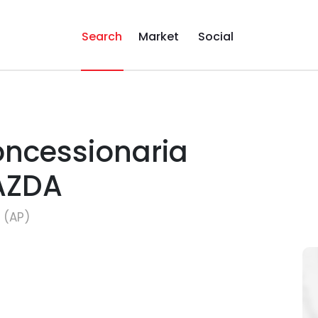
Search
Market
Social
oncessionaria
AZDA
 (AP)