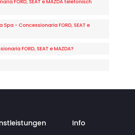
naria FORD, SEAT e MAZDA telefonisch
rra Spa - Concessionaria FORD, SEAT e
ssionaria FORD, SEAT e MAZDA?
nstleistungen
Info