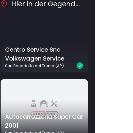
Hier in der Gegend...
Centro Service Snc
Volkswagen Service
San Benedetto del Tronto (AP)
Autocarrozzeria Super Car
2001
San Benedetto del Tronto (AP)