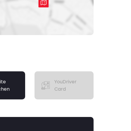
ite
YouDriver
chen
Card