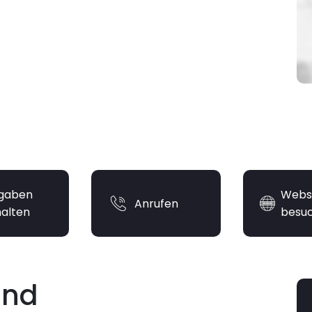
gaben
Webs
Anrufen
halten
besu
und