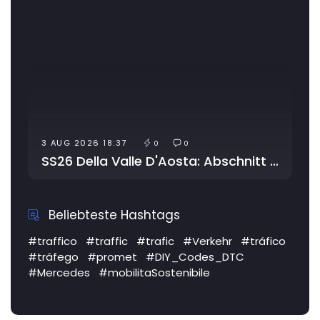
3 AUG 2026 18:37
4 AUG 
0
0
SS26 Della Valle D'Aosta: Abschnitt wegen Arbeiten gesperrt
SS372
Beliebteste Hashtags
#traffico
#traffic
#trafic
#Verkehr
#tráfico
#tráfego
#promet
#DIY_Codes_DTC
#Mercedes
#mobilitaSostenibile