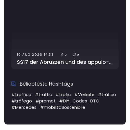
10 AUG 2026 14:33
0
0
SS17 der Abruzzen und des appulo-sannitischen Apennins: Ausweichroute aufgrund von Arbeiten
Beliebteste Hashtags
#traffico
#traffic
#trafic
#Verkehr
#tráfico
#tráfego
#promet
#DIY_Codes_DTC
#Mercedes
#mobilitaSostenibile