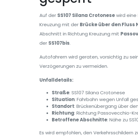
Auf der
SS107 Silana Crotonese
wird eine
Kreuzung mit der
Brücke über den Fluss 
Abschnitt in Richtung Kreuzung mit
Passov
der
SS107bis
.
Autofahrern wird geraten, vorsichtig zu se
Verzögerungen zu vermeiden.
Unfalldetails:
Straße
: SS107 Silana Crotonese
Situation
: Fahrbahn wegen Unfall ge
Standort
: Brückenübergang über den
Richtung
: Richtung Passovecchio-K
Betroffene Abschnitte
: Nähe zu SS1
Es wird empfohlen, den Verkehrsschildern z