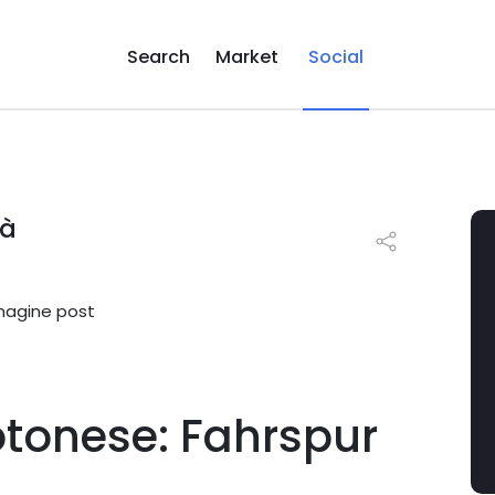
Search
Market
Social
tà
otonese: Fahrspur