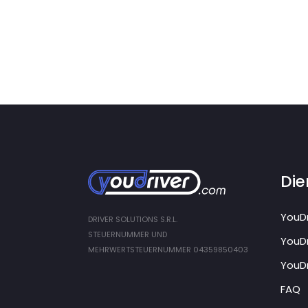
Die
YouDr
DRIVER SOLUTIONS S.R.L.
STEUERNUMMER UND
YouDr
MEHRWERTSTEUERNUMMER 04359850403
YouDr
FAQ