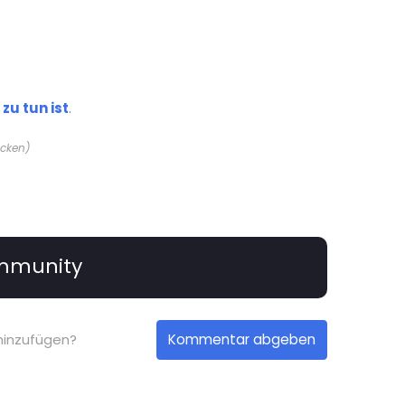
zu tun ist
.
ecken)
mmunity
Kommentar abgeben
hinzufügen?