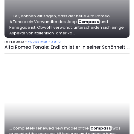
... Teil, können wir sagen, dass der neue Alfa Romeo
#Tonale ein Verwandter des Jeep
Compass
und
Renegade ist. Obwohl verwandt, unterscheiden sich einige
Aspekte von italienisch-amerika...
10 FEB 2022 -
YOUDRIVER - AUTO
Alfa Romeo Tonale: Endlich ist er in seiner Schönheit da!
... completely renewed new model of the
Compass
was
presented this morning. All features and contents have