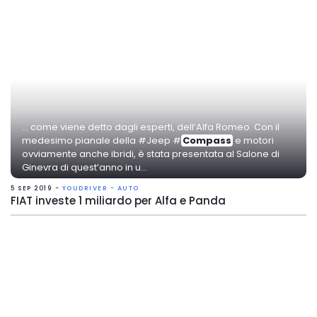
... come viene detto dagli esperti, dell’Alfa Romeo. Con il
medesimo pianale della #Jeep #
Compass
e motori
ovviamente anche ibridi, è stata presentata al Salone di
Ginevra di quest’anno in u...
5 SEP 2019 -
YOUDRIVER - AUTO
FIAT investe 1 miliardo per Alfa e Panda