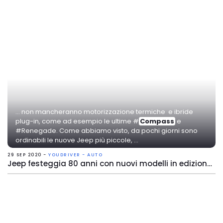
... non mancheranno motorizzazione termiche e ibride
plug-in, come ad esempio le ultime #
Compass
e
#Renegade. Come abbiamo visto, da pochi giorni sono
ordinabili le nuove Jeep più piccole, ...
29 SEP 2020 -
YOUDRIVER - AUTO
Jeep festeggia 80 anni con nuovi modelli in edizione speciale