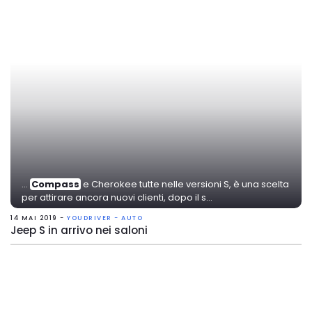
...
Compass
e Cherokee tutte nelle versioni S, è una scelta
per attirare ancora nuovi clienti, dopo il s...
14 MAI 2019 -
YOUDRIVER - AUTO
Jeep S in arrivo nei saloni