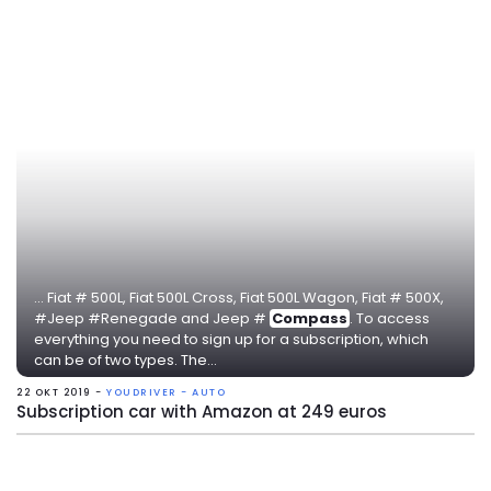
... Fiat # 500L, Fiat 500L Cross, Fiat 500L Wagon, Fiat # 500X,
#Jeep #Renegade and Jeep #
Compass
. To access
everything you need to sign up for a subscription, which
can be of two types. The...
22 OKT 2019 -
YOUDRIVER - AUTO
Subscription car with Amazon at 249 euros