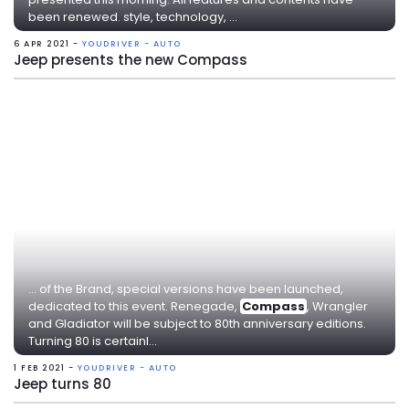
been renewed. style, technology, ...
6 APR 2021 -
YOUDRIVER - AUTO
Jeep presents the new Compass
... of the Brand, special versions have been launched,
dedicated to this event. Renegade,
Compass
, Wrangler
and Gladiator will be subject to 80th anniversary editions.
Turning 80 is certainl...
1 FEB 2021 -
YOUDRIVER - AUTO
Jeep turns 80