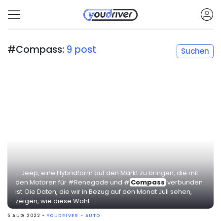
#Compass:
9 post
Suchen
... Jeep, eine Hybridform auf den Markt zu bringen, die mit
den Motoren für #Renegade und #
Compass
verbunden
ist. Die Daten, die wir in Bezug auf den Monat Juli sehen,
zeigen, wie diese Wahl ...
5 AUG 2022 -
YOUDRIVER - AUTO