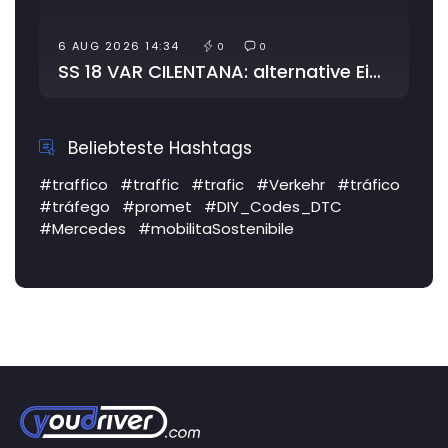
6 AUG 2026 14:34
10 AUG 
0
0
SS 18 VAR CILENTANA: alternative Einbahnstraße, Verengung der Straße aufgrund von Arbeiten
Beliebteste Hashtags
#traffico
#traffic
#trafic
#Verkehr
#tráfico
#tráfego
#promet
#DIY_Codes_DTC
#Mercedes
#mobilitaSostenibile