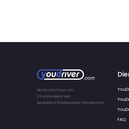
Die
YouDr
DRIVER SOLUTIONS S.R.L.
STEUERNUMMER UND
YouDr
MEHRWERTSTEUERNUMMER 04359850403
YouDr
FAQ