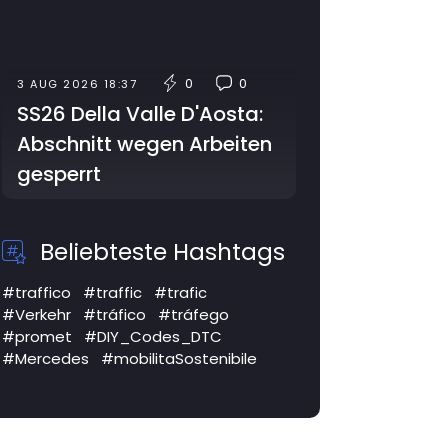
0
0
3 AUG 2026 18:37
SS26 Della Valle D'Aosta:
Abschnitt wegen Arbeiten
gesperrt
Beliebteste Hashtags
#traffico
#traffic
#trafic
#Verkehr
#tráfico
#tráfego
#promet
#DIY_Codes_DTC
#Mercedes
#mobilitaSostenibile