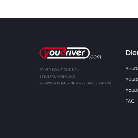
Die
YouDr
DRIVER SOLUTIONS S.R.L.
STEUERNUMMER UND
YouDr
MEHRWERTSTEUERNUMMER 04359850403
YouDr
FAQ