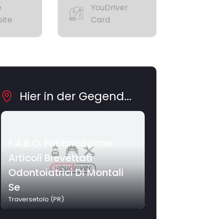
e
YouDriver
ite
Card
Hier in der Gegend...
F.A.B.O. Fabbricazione
Articoli Brevettati
Odontoiatrici Di Montali
Se
Traversetolo (PR)