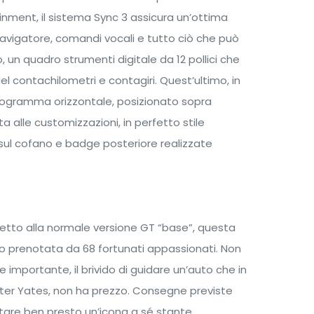
tainment, il sistema Sync 3 assicura un’ottima
avigatore, comandi vocali e tutto ciò che può
, un quadro strumenti digitale da 12 pollici che
del contachilometri e contagiri. Quest’ultimo, in
istogramma orizzontale, posizionato sopra
ta alle customizzazioni, in perfetto stile
r sul cofano e badge posteriore realizzate
spetto alla normale versione GT “base”, questa
o prenotata da 68 fortunati appassionati. Non
e importante, il brivido di guidare un’auto che in
 Peter Yates, non ha prezzo. Consegne previste
ntare ben presto un’icona a sé stante.