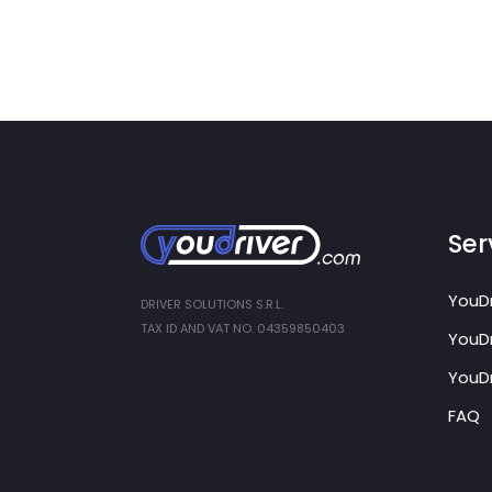
Ser
YouDr
DRIVER SOLUTIONS S.R.L.
TAX ID AND VAT NO. 04359850403
YouDr
YouDr
FAQ