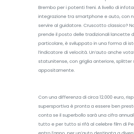
Brembo per i potenti freni. A livello di info
integrazione tra smartphone e auto, con n
servire al guidatore. Cruscotto classico? No
prende il posto delle tradizionali lancette 
particolare, è sviluppato in una forma di 
l’indicatore di velocità. Un’auto anche vota
statunitense, con griglia anteriore, splitte
appositamente.
Con una differenza di circa 12.000 euro, ri
supersportiva è pronta a essere ben prest
conta se il superbollo sarà una cifra annual
tutto e per tutto si rifà al celebre film di
entro l’anno, per un’auto destinata a dive