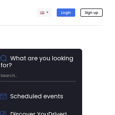
Login
Sign up
What are you looking
for?
Scheduled events
Discover YouDriver!