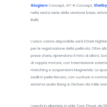
Giugiaro
Concept, GT-R Concept,
Shelby
nella sesta serie della versione base, arriva
Bullit.
L’unico colore disponibile sarà il Dark High
per le registrazione della pellicola. Oltre a
prese d’aria, riprendono il mito di allora. 
di coppia motore, con trasmissione solam
matching e sospensioni Magneride. La sporti
sedili in pelle Recaro, con cuciture a contr
sistema audio Bang & Olufsen da mille watt 
I cerchi in alluminio in stile Torq Thrust da 