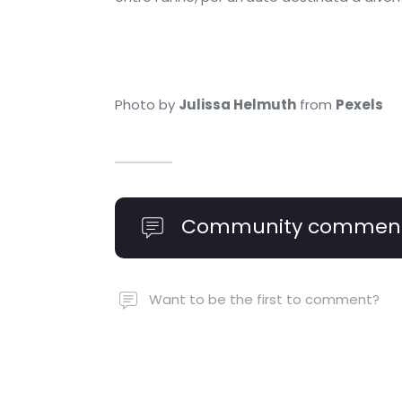
Photo by
Julissa Helmuth
from
Pexels
Community commen
Want to be the first to comment?