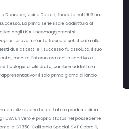
a Dearborn, vicino Detroit, fondata nel 1903 ha
successo. La prima serie risale addirittura al
llico negli USA. I neomaggiorenni si
gliosi di aver un’auto fresca e sofisticata allo
uesti due aspetti e il successo fu assoluto. Il suo
ental, mentre l’interno era molto sportivo e
rse tipologie di cilindrata, cambi e addirittura
rappresentativo? Il solo primo giorno di lancio
mmercializzazione ha portato a produrre circa
gli USA un vero e proprio status nel possederne
come la GT350, California Special, SVT Cobra R,