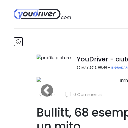
YouDriver - aut
30 MAY 2018, 08:46 -
G.GRADAR
0
Comments
React
Bullitt, 68 esemp
un mito