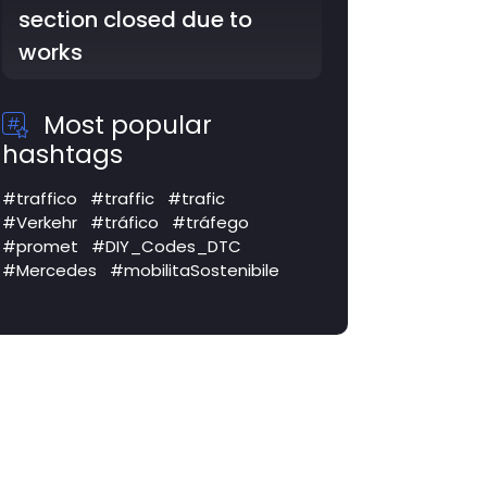
section closed due to
works
Most popular
hashtags
#traffico
#traffic
#trafic
#Verkehr
#tráfico
#tráfego
#promet
#DIY_Codes_DTC
#Mercedes
#mobilitaSostenibile