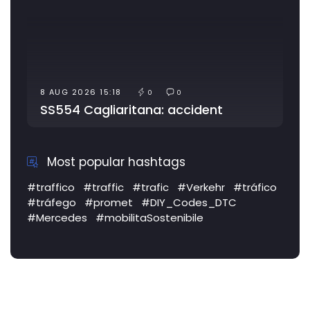
8 AUG 2026 15:18
6 AUG 2
0
0
SS554 Cagliaritana: accident
Most popular hashtags
#traffico
#traffic
#trafic
#Verkehr
#tráfico
#tráfego
#promet
#DIY_Codes_DTC
#Mercedes
#mobilitaSostenibile