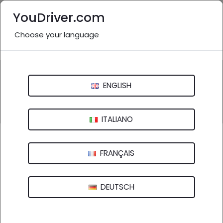
YouDriver.com
Choose your language
Nessuna recensione
Questa attività potrebbe essere inesistente o non
pertinente.
ENGLISH
Inviaci una segnalazione
ITALIANO
Eni Stazione Di Servizio
FRANÇAIS
Via Positea, 82 - 84017 Positano (SA)
DEUTSCH