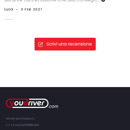
Luca
-
3 FEB 2021
Scrivi una recensione
DRIVER SOLUTIONS S.R.L.
C.F. E P.IVA 04359850403