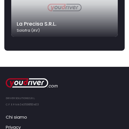
La Precisa S.R.L.
Solofra (AV)
DRIVER SOLUTIONS S.R.L.
C.F. E P.IVA 04359850403
Chi siamo
Privacy