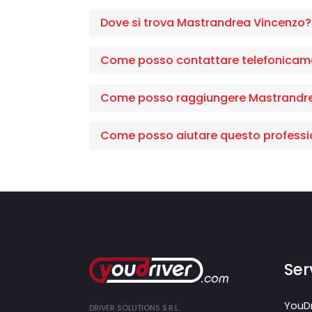
Dove si trova Mastrandrea Vincenzo?
Come posso contattare telefonicam
Come posso raggiungere Mastrandr
Come posso aiutare questo professi
Serv
YouDr
DRIVER SOLUTIONS S.R.L.