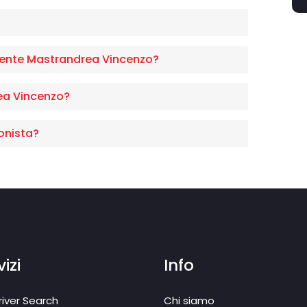
ente Mastrandrea Vincenzo?
ea Vincenzo?
onista?
izi
Info
iver Search
Chi siamo