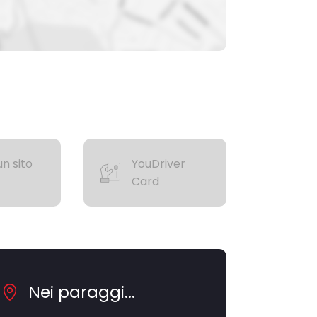
n sito
YouDriver
Card
Nei paraggi...