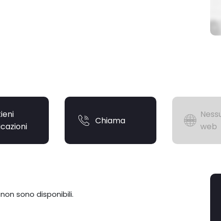
ieni
Nessu
Chiama
icazioni
web
 non sono disponibili.