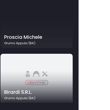
Proscia Michele
Grumo Appula (BA)
Birardi S.R.L.
Grumo Appula (BA)