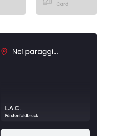
Card
Nei paraggi...
L.A.C.
Fürstenfeldbruck