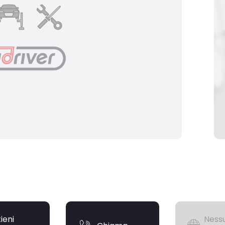
ieni
Nessu