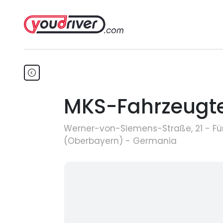
MKS-Fahrzeugt
Werner-von-Siemens-Straße, 21 - Für
(Oberbayern) - Germania