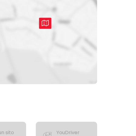
n sito
YouDriver