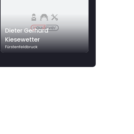
Dieter Gerhard
Kiesewetter
Fürstenfeldbruck