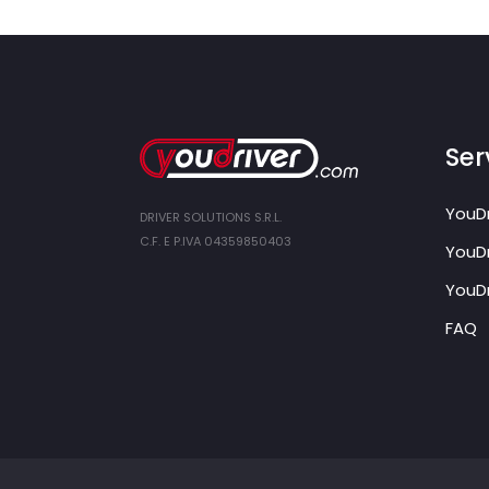
Serv
YouDr
DRIVER SOLUTIONS S.R.L.
C.F. E P.IVA 04359850403
YouDr
YouDr
FAQ