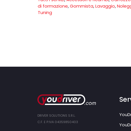
di formazione
,
Gommista
,
Lavaggio
,
Noleg
Tuning
Serv
YouDr
DRIVER SOLUTIONS S.R.L.
C.F. E P.IVA 04359850403
YouDr