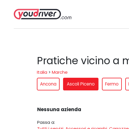
Pratiche vicino a 
Italia
>
Marche
Ancona
Ascoli Piceno
Fermo
Nessuna azienda
Passa a:
Tutti i servizi
,
Accessori e ricambi
,
Carrozze