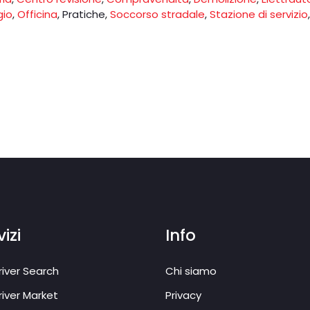
gio
,
Officina
,
Pratiche
,
Soccorso stradale
,
Stazione di servizio
,
izi
Info
iver Search
Chi siamo
iver Market
Privacy