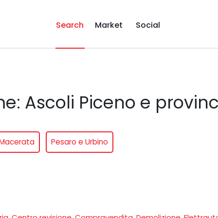
Search
Market
Social
me: Ascoli Piceno e provinc
Macerata
Pesaro e Urbino
ria
,
Centro revisione
,
Compravendita
,
Demolizione
,
Elettraut