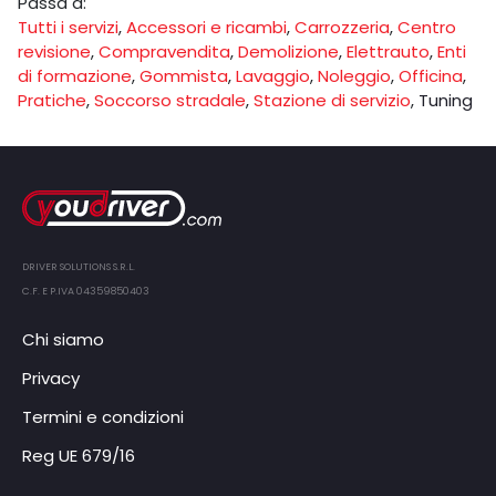
Passa a:
Tutti i servizi
,
Accessori e ricambi
,
Carrozzeria
,
Centro
revisione
,
Compravendita
,
Demolizione
,
Elettrauto
,
Enti
di formazione
,
Gommista
,
Lavaggio
,
Noleggio
,
Officina
,
Pratiche
,
Soccorso stradale
,
Stazione di servizio
,
Tuning
DRIVER SOLUTIONS S.R.L.
C.F. E P.IVA 04359850403
Chi siamo
Privacy
Termini e condizioni
Reg UE 679/16