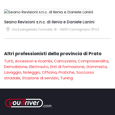
Seano Revisioni s.n.c. di Ilenia e Daniele Lanini
Via Evangelista Torricelli, 16 - 59011 Carmignano (PO)
Altri professionisti della provincia di Prato
Tutti
,
Accessori e ricambi
,
Carrozzeria
,
Compravendita
,
Demolizione
,
Elettrauto
,
Enti di formazione
,
Gommista
,
Lavaggio
,
Noleggio
,
Officina
,
Pratiche
,
Soccorso
stradale
,
Stazione di servizio
,
Tuning