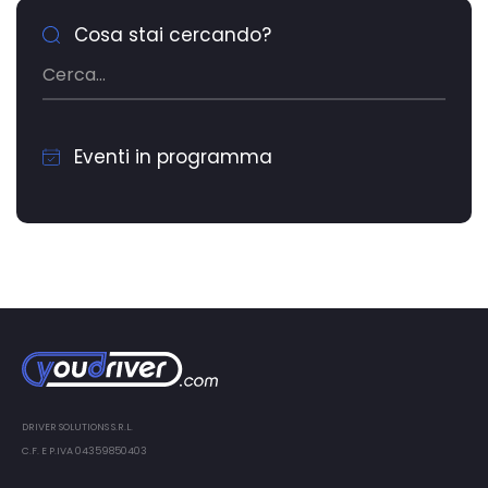
Cosa stai cercando?
Eventi in programma
DRIVER SOLUTIONS S.R.L.
C.F. E P.IVA 04359850403