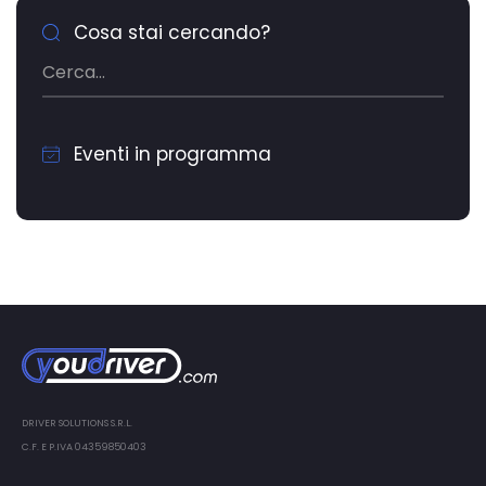
Cosa stai cercando?
Eventi in programma
DRIVER SOLUTIONS S.R.L.
C.F. E P.IVA 04359850403