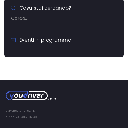
Cosa stai cercando?
Eventi in programma
DRIVER SOLUTIONS S.R.L.
C.F. E P.IVA 04359850403