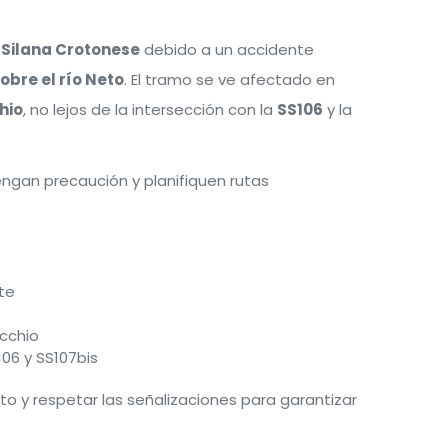
 Silana Crotonese
debido a un accidente
obre el río Neto
. El tramo se ve afectado en
hio
, no lejos de la intersección con la
SS106
y la
ngan precaución y planifiquen rutas
nte
ecchio
106 y SS107bis
to y respetar las señalizaciones para garantizar