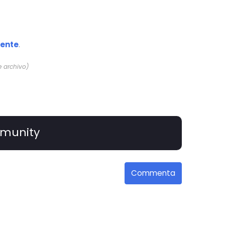
dente
.
e archivo)
munity
Commenta