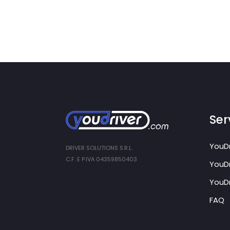
Serv
YouDr
DRIVER SOLUTIONS S.R.L.
C.F. E P.IVA 04359850403
YouDr
YouDr
FAQ