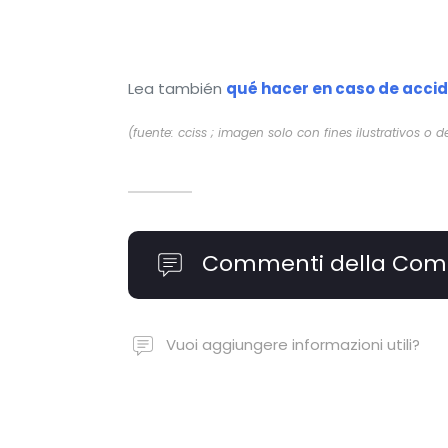
Lea también
qué hacer en caso de acci
(fuente: cciss ; imagen solo con fines ilustrativos o d
Commenti della Com
Vuoi aggiungere informazioni utili?