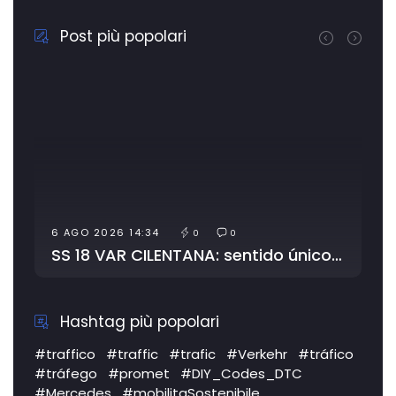
Post più popolari
6 AGO 2026 14:34
0
0
SS 18 VAR CILENTANA: sentido único alternativo, estrechamiento de la vía por …
Hashtag più popolari
#traffico
#traffic
#trafic
#Verkehr
#tráfico
#tráfego
#promet
#DIY_Codes_DTC
#Mercedes
#mobilitaSostenibile