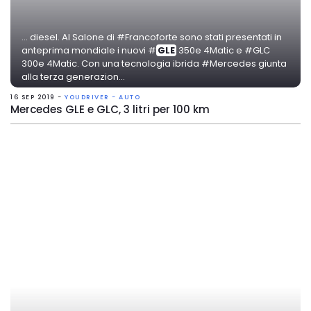
... diesel. Al Salone di #Francoforte sono stati presentati in
anteprima mondiale i nuovi #
GLE
350e 4Matic e #GLC
300e 4Matic. Con una tecnologia ibrida #Mercedes giunta
alla terza generazion...
16 SEP 2019 -
YOUDRIVER - AUTO
Mercedes GLE e GLC, 3 litri per 100 km