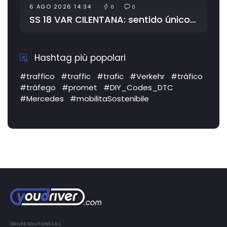
6 AGO 2026 14:34
0
0
SS 18 VAR CILENTANA: sentido único alternativo, estrechamiento de la vía por …
Hashtag più popolari
#traffico
#traffic
#trafic
#Verkehr
#tráfico
#tráfego
#promet
#DIY_Codes_DTC
#Mercedes
#mobilitaSostenibile
DRIVER SOLUTIONS S.R.L.