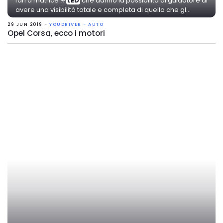
fari a matrice #
LED
che danno la possibilità al guidatore di
avere una visibilità totale e completa di quello che gl...
29 JUN 2019 -
YOUDRIVER - AUTO
Opel Corsa, ecco i motori