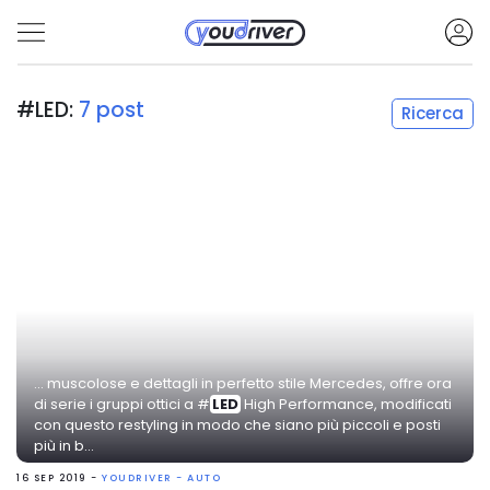
#LED:
7 post
Ricerca
... muscolose e dettagli in perfetto stile Mercedes, offre ora
di serie i gruppi ottici a #
LED
High Performance, modificati
con questo restyling in modo che siano più piccoli e posti
più in b...
16 SEP 2019 -
YOUDRIVER - AUTO