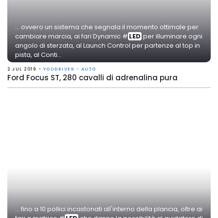
... ovvero un sistema che segnala il momento ottimale per
cambiare marcia, ai fari Dynamic #
LED
per illuminare ogni
angolo di sterzata, al Launch Control per partenze al top in
pista, al Conti...
2 JUL 2019 -
YOUDRIVER - AUTO
Ford Focus ST, 280 cavalli di adrenalina pura
... fino a 10 pollici incastonati all'interno della plancia, oltre ai