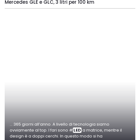
Mercedes GLE e GLC, 3 litri per 100 km
... 365 giorni all’anno. A livello di tecnologia siamo
ovviamente al top. I fari sono #
LED
a matrice, mentre il
design è a doppi cerchi. In questo modo si ha