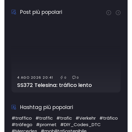
Post più popolari
4 AGO 2026 20:41
0
0
SS372 Telesina: tráfico lento
Hashtag più popolari
#traffico
#traffic
#trafic
#Verkehr
#tráfico
#tráfego
#promet
#DIY_Codes_DTC
#Mercedes
#mobilitaSostenibile