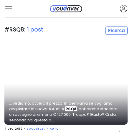
#RSQ8:
1 post
Ricerca
... vediamo, ovvero il prezzo. In Germania se vogliamo
acquistare la nuova #Audi #
RSQ8
, dobbiamo staccare
un assegno di almeno € 127.000. Troppo? Giusto? Ci sta,
secondo noi questo p...
4 DIC 2019 -
YOUDRIVER - AUTO