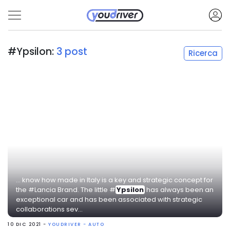
#Ypsilon:
3 post
Ricerca
... know how made in Italy is a key and strategic concept for
the #Lancia Brand. The little #
Ypsilon
has always been an
exceptional car and has been associated with strategic
collaborations sev...
10 DIC 2021 -
YOUDRIVER - AUTO