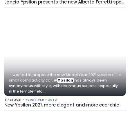
Lancia Ypsilon presents the new Alberta Ferretti special edition
... wanted to propose the new Model Year 2021 version of its
small compact city car. #
Ypsilon
has always been
synonymous with style, with enormous success especially
in the female field....
8 FEB 2021 -
YOUDRIVER - AUTO
New Ypsilon 2021, more elegant and more eco-chic