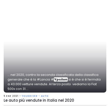
... nel 2020, contro la seconda classificata della classifica
generale che è la #Lancia #
Ypsilon
si è che si è fermata
a 43.000 vetture vendute. Al terzo posto vediamo la Fiat
500x con 31....
5 ENE 2021 -
YOUDRIVER - AUTO
Le auto più vendute in Italia nel 2020