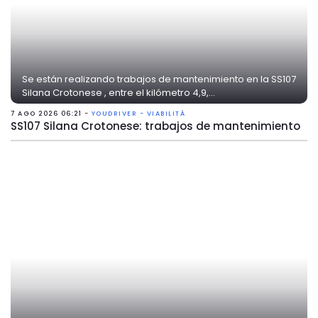
Se están realizando trabajos de mantenimiento en la SS107
Silana Crotonese , entre el kilómetro 4,9,...
7 AGO 2026 06:21 -
YOUDRIVER - VIABILITÀ
SS107 Silana Crotonese: trabajos de mantenimiento