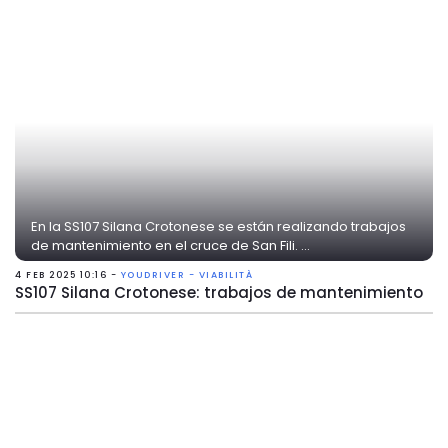
En la SS107 Silana Crotonese se están realizando trabajos
de mantenimiento en el cruce de San Fili. ...
4 FEB 2025 10:16 -
YOUDRIVER - VIABILITÀ
SS107 Silana Crotonese: trabajos de mantenimiento