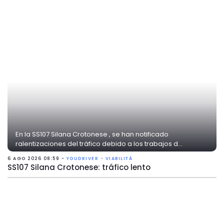
En la SS107 Silana Crotonese , se han notificado
ralentizaciones del tráfico debido a los trabajos d...
6 AGO 2026 08:59 -
YOUDRIVER - VIABILITÀ
SS107 Silana Crotonese: tráfico lento