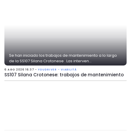
Se han iniciado los trabajos de mantenimiento a lo largo
de la SS107 Silana Crotonese . Las interven...
6 AGO 2026 16:37 -
YOUDRIVER - VIABILITÀ
SS107 Silana Crotonese: trabajos de mantenimiento