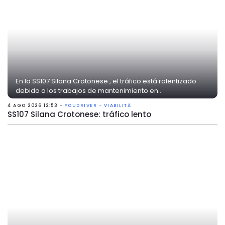
En la SS107 Silana Crotonese , el tráfico está ralentizado
debido a los trabajos de mantenimiento en...
4 AGO 2026 12:53 -
YOUDRIVER - VIABILITÀ
SS107 Silana Crotonese: tráfico lento