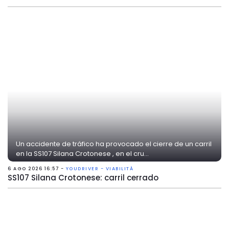
Un accidente de tráfico ha provocado el cierre de un carril
en la SS107 Silana Crotonese , en el cru...
6 AGO 2026 16:57 -
YOUDRIVER - VIABILITÀ
SS107 Silana Crotonese: carril cerrado