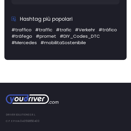
Hashtag più popolari
#traffico
#traffic
#trafic
#Verkehr
#tráfico
#tráfego
#promet
#DIY_Codes_DTC
#Mercedes
#mobilitaSostenibile
DRIVER SOLUTIONS S.R.L.
C.F. E P.IVA 04359850403