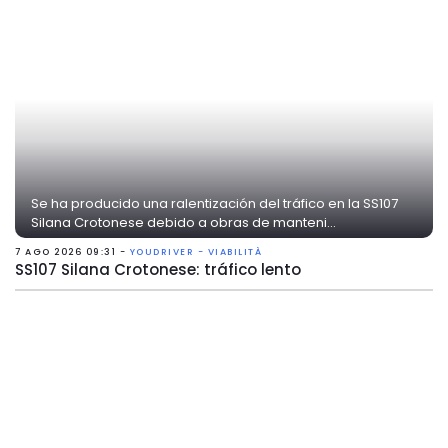
Se ha producido una ralentización del tráfico en la SS107
Silana Crotonese debido a obras de manteni...
7 AGO 2026 09:31 -
YOUDRIVER - VIABILITÀ
SS107 Silana Crotonese: tráfico lento