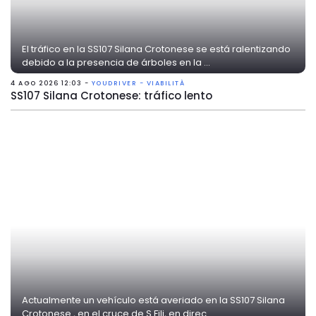
El tráfico en la SS107 Silana Crotonese se está ralentizando
debido a la presencia de árboles en la ...
4 AGO 2026 12:03 -
YOUDRIVER - VIABILITÀ
SS107 Silana Crotonese: tráfico lento
Actualmente un vehículo está averiado en la SS107 Silana
Crotonese , en el cruce de S.Fili, en direc...