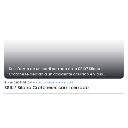
Se informa de un carril cerrado en la SS107 Silana
Crotonese debido a un accidente ocurrido en la in...
6 FEB 2025 08:24 -
YOUDRIVER - VIABILITÀ
SS107 Silana Crotonese: carril cerrado