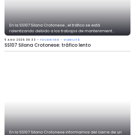
En la SS107 Silana Crotonese , el tráfico se está
ralentizando debido a los trabajos de mantenimient...
5 AGO 2026 09:33 -
YOUDRIVER - VIABILITÀ
SS107 Silana Crotonese: tráfico lento
En la SS107 Silana Crotonese informamos del cierre de un