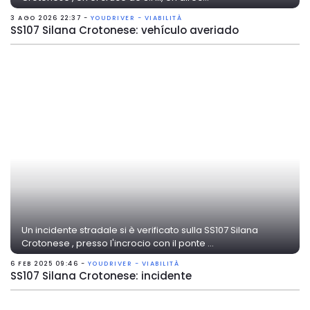
3 AGO 2026 22:37 -
YOUDRIVER - VIABILITÀ
SS107 Silana Crotonese: vehículo averiado
Un incidente stradale si è verificato sulla SS107 Silana
Crotonese , presso l'incrocio con il ponte ...
6 FEB 2025 09:46 -
YOUDRIVER - VIABILITÀ
SS107 Silana Crotonese: incidente