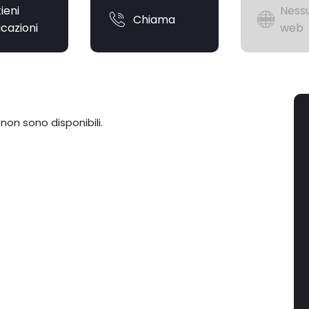
ieni
Nessu
Chiama
icazioni
web
 non sono disponibili.