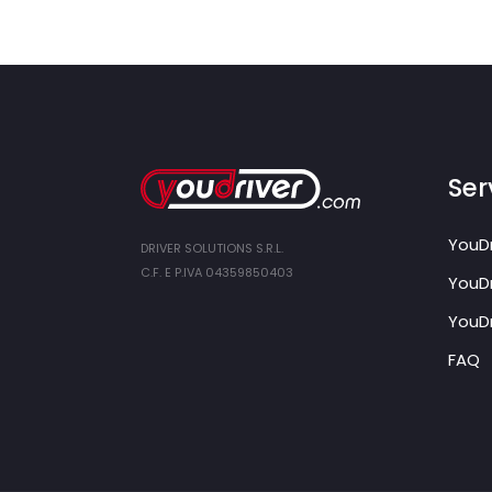
Serv
YouDr
DRIVER SOLUTIONS S.R.L.
C.F. E P.IVA 04359850403
YouDr
YouDr
FAQ