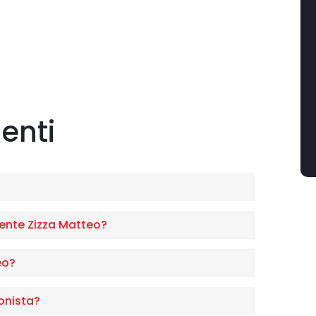
enti
nte Zizza Matteo?
eo?
onista?