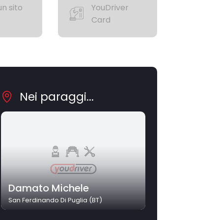
n sito
YouDriver
Card
Nei paraggi...
Damato Michele
San Ferdinando Di Puglia (BT)